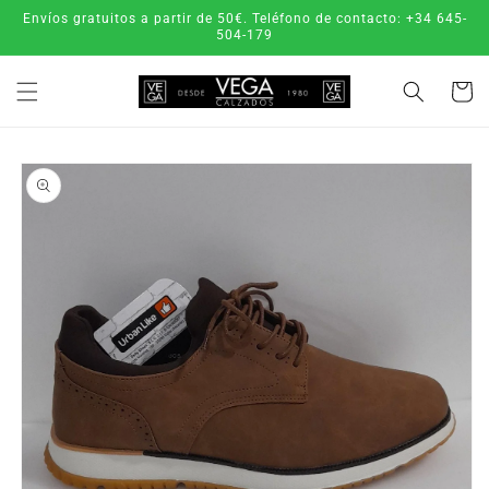
Ir
Envíos gratuitos a partir de 50€. Teléfono de contacto: +34 645-
directamente
504-179
al contenido
Carrito
Ir
directamente
a la
información
del producto