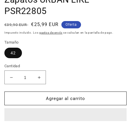
PSR22805
Precio
Precio
€25,99 EUR
€39,90 EUR
Oferta
habitual
de
Impuesto incluido. Los
gastos de envío
se calculan en la pantalla de pago.
oferta
Tamaño
42
Cantidad
Reducir
Aumentar
cantidad
cantidad
para
para
Zapatos
Zapatos
Agregar al carrito
URBAN
URBAN
LIKE
LIKE
PSR22805
PSR22805