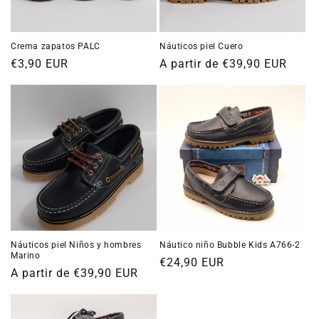
n
:
Crema zapatos PALC
Náuticos piel Cuero
Precio
€3,90 EUR
Precio
A partir de €39,90 EUR
habitual
habitual
Náuticos piel Niños y hombres
Náutico niño Bubble Kids A766-2
Marino
Precio
€24,90 EUR
Precio
A partir de €39,90 EUR
habitual
habitual