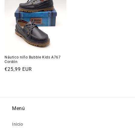
Náutico niño Bubble Kids A767
Cordón
Precio
€25,99 EUR
habitual
Menú
Inicio