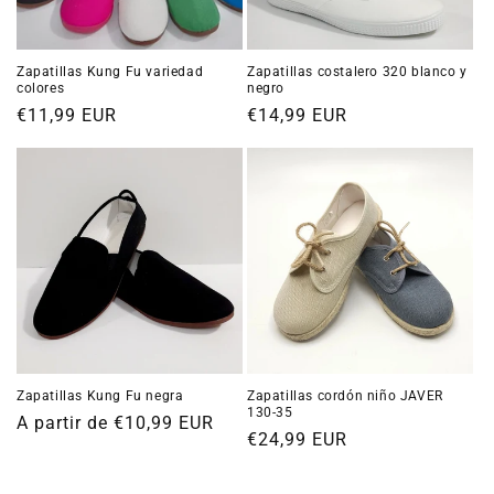
n
:
Zapatillas Kung Fu variedad
Zapatillas costalero 320 blanco y
colores
negro
Precio
€11,99 EUR
Precio
€14,99 EUR
habitual
habitual
Zapatillas Kung Fu negra
Zapatillas cordón niño JAVER
130-35
Precio
A partir de €10,99 EUR
Precio
€24,99 EUR
habitual
habitual