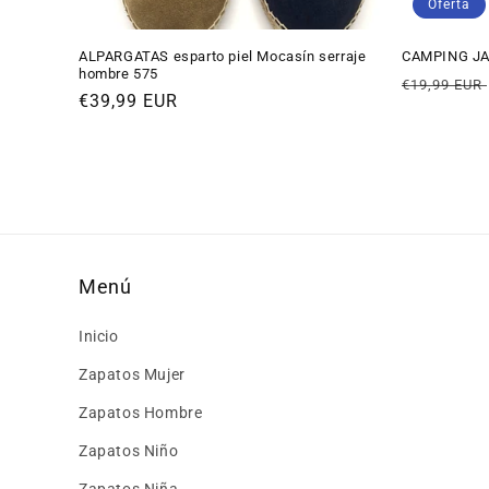
Oferta
ALPARGATAS esparto piel Mocasín serraje
CAMPING JA
hombre 575
Precio
€19,99 EUR
Precio
€39,99 EUR
habitual
habitual
Menú
Inicio
Zapatos Mujer
Zapatos Hombre
Zapatos Niño