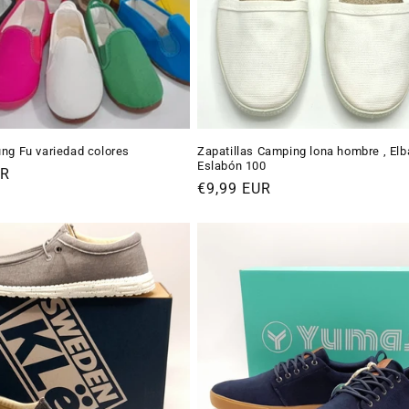
ung Fu variedad colores
Zapatillas Camping lona hombre , Elb
Eslabón 100
UR
Precio
€9,99 EUR
habitual