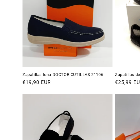
c
i
ó
n
:
Zapatillas lona DOCTOR CUTILLAS 21106
Zapatillas 
Precio
€19,90 EUR
Precio
€25,99 E
habitual
habitual