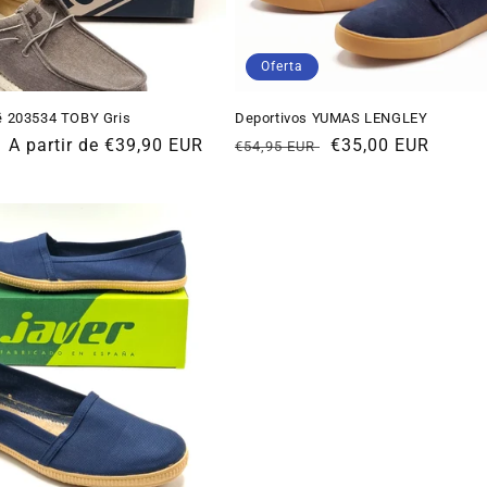
Oferta
 203534 TOBY Gris
Deportivos YUMAS LENGLEY
Precio
A partir de €39,90 EUR
Precio
Precio
€35,00 EUR
€54,95 EUR
de
habitual
de
oferta
oferta