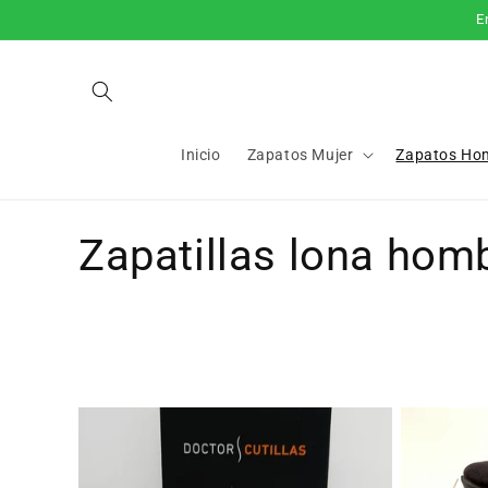
Ir
E
directamente
al contenido
Inicio
Zapatos Mujer
Zapatos Ho
C
Zapatillas lona hom
o
l
e
c