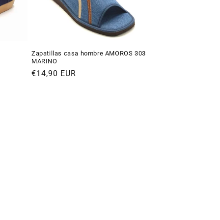
Zapatillas casa hombre AMOROS 303
MARINO
Precio
€14,90 EUR
habitual