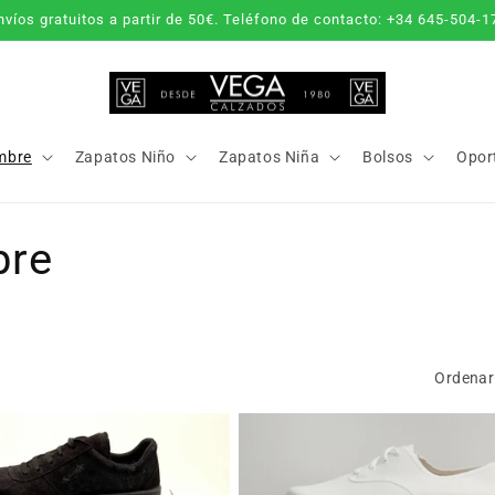
nvíos gratuitos a partir de 50€. Teléfono de contacto: +34 645-504-1
mbre
Zapatos Niño
Zapatos Niña
Bolsos
Opor
bre
Ordenar