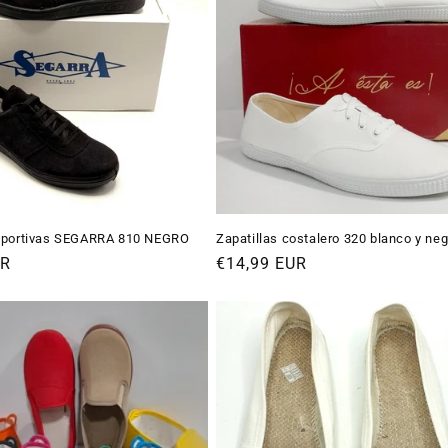
deportivas SEGARRA 810 NEGRO
Zapatillas costalero 320 blanco y neg
UR
Precio
€14,99 EUR
habitual