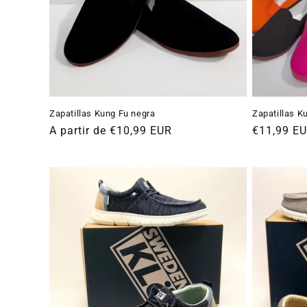
Zapatillas Kung Fu negra
Zapatillas K
Precio
A partir de €10,99 EUR
Precio
€11,99 E
habitual
habitual