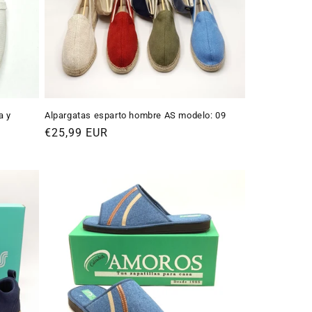
a y
Alpargatas esparto hombre AS modelo: 09
Precio
€25,99 EUR
habitual