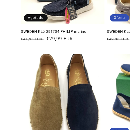
Agotado
Oferta
SWEDEN KLë 251704 PHILIP marino
SWEDEN KLë
Precio
Precio
€29,99 EUR
Precio
€41,95 EUR
€42,95 EUR
habitual
de
habitual
oferta