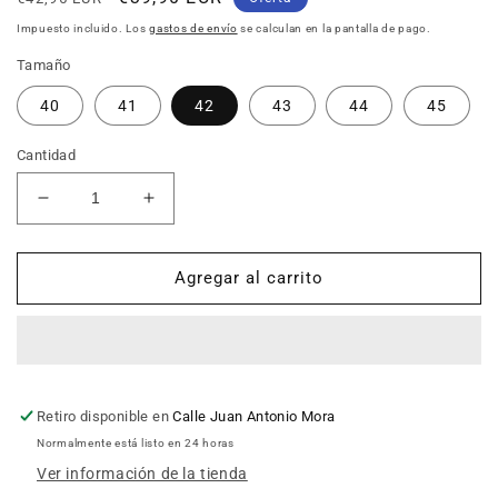
habitual
de
Impuesto incluido. Los
gastos de envío
se calculan en la pantalla de pago.
oferta
Tamaño
40
41
42
43
44
45
Cantidad
Reducir
Aumentar
cantidad
cantidad
para
para
SWEDEN
SWEDEN
Agregar al carrito
KLë
KLë
203534
203534
TOBY
TOBY
Gris
Gris
Retiro disponible en
Calle Juan Antonio Mora
Normalmente está listo en 24 horas
Ver información de la tienda