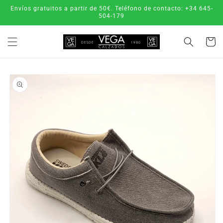
Ir
Envíos gratuitos a partir de 50€. Teléfono de contacto: +34 645-
directamente
504-179
al contenido
Carrito
Ir
directamente
a la
información
del producto