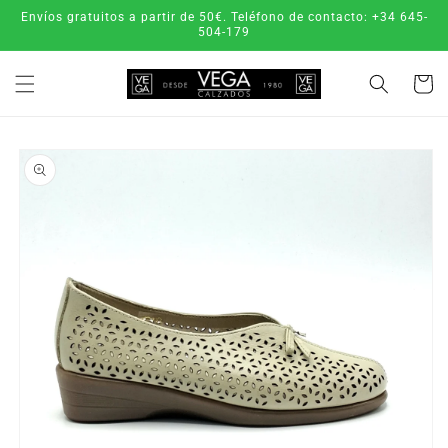
Ir
Envíos gratuitos a partir de 50€. Teléfono de contacto: +34 645-
directamente
504-179
al contenido
Carrito
Ir
directamente
a la
información
del producto