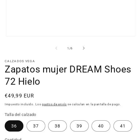
Abrir
elemento
multimedia
de
1
/
6
1
en
CALZADOS VEGA
una
Zapatos mujer DREAM Shoes
ventana
modal
72 Hielo
Precio
€49,99 EUR
habitual
Impuesto incluido. Los
gastos de envío
se calculan en la pantalla de pago.
Talla del calzado
36
37
38
39
40
41
Cantidad