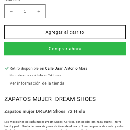
Reducir
Aumentar
cantidad
cantidad
para
para
Zapatos
Zapatos
Agregar al carrito
mujer
mujer
DREAM
DREAM
Comprar ahora
Shoes
Shoes
72
72
Hielo
Hielo
Retiro disponible en
Calle Juan Antonio Mora
Normalmente está listo en 24 horas
Ver información de la tienda
ZAPATOS MUJER DREAM SHOES
Zapatos mujer DREAM Shoes 72 Hielo
Los
mocasines de cuña mujer Dream Shoes 72 Hielo, son
de
piel laminada suave
,
forro
textil
y piel
.
Suela de cuña de goma de 4 cm de altura
y
1 cm de grosor de suela
y están