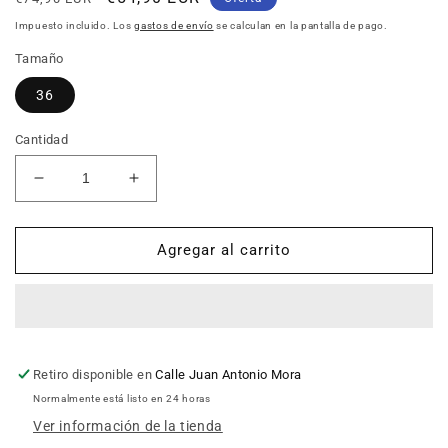
habitual
de
Impuesto incluido. Los
gastos de envío
se calculan en la pantalla de pago.
oferta
Tamaño
36
Cantidad
Reducir
Aumentar
cantidad
cantidad
para
para
Botín
Botín
Agregar al carrito
mujer
mujer
TREINTAS
TREINTAS
SHOES
SHOES
4029
4029
NEGRO
NEGRO
Retiro disponible en
Calle Juan Antonio Mora
Normalmente está listo en 24 horas
Ver información de la tienda