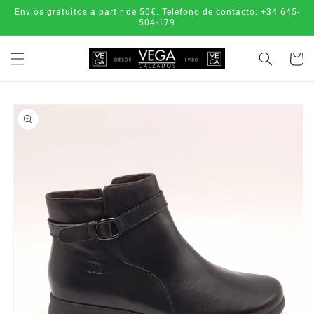
Ir
Envíos gratuitos a partir de 50€. Teléfono de contacto: +34 645-
directamente
504-179
al contenido
Carrito
Ir
directamente
a la
información
del producto