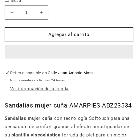
Cantidad
Reducir
Aumentar
cantidad
cantidad
para
para
Sandalias
Sandalias
Agregar al carrito
mujer
mujer
cuña
cuña
AMARPIES
AMARPIES
ABZ23534
ABZ23534
platino
platino
Retiro disponible en
Calle Juan Antonio Mora
Normalmente está listo en 24 horas
Ver información de la tienda
Sandalias mujer cuña AMARPIES ABZ23534
Sandalias mujer cuña
con tecnología Softouch para una
sensación de confort gracias al efecto amortiguador de
su
plantilla viscoelástica
forrada de piel para un mejor