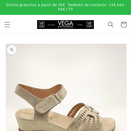
Ir
Envíos gratuitos a partir de 50€. Teléfono de contacto: +34 645-
directamente
504-179
al contenido
Carrito
Ir
directamente
a la
información
del producto