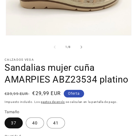
Abrir
elemento
multimedia
de
1
/
8
1
en
CALZADOS VEGA
una
Sandalias mujer cuña
ventana
modal
AMARPIES ABZ23534 platino
Precio
Precio
€29,99 EUR
€39,99 EUR
Oferta
habitual
de
Impuesto incluido. Los
gastos de envío
se calculan en la pantalla de pago.
oferta
Tamaño
37
40
41