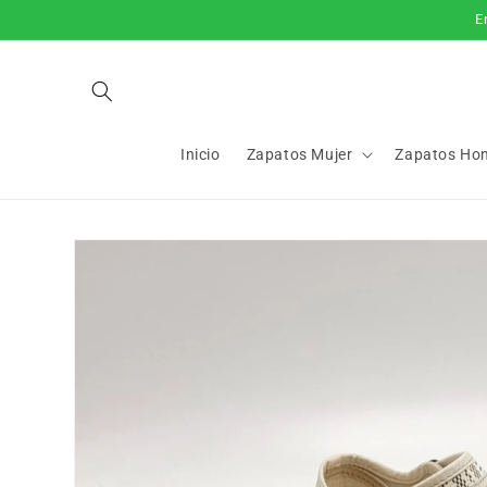
Ir
E
directamente
al contenido
Inicio
Zapatos Mujer
Zapatos Ho
Ir
directamente
a la
información
del producto