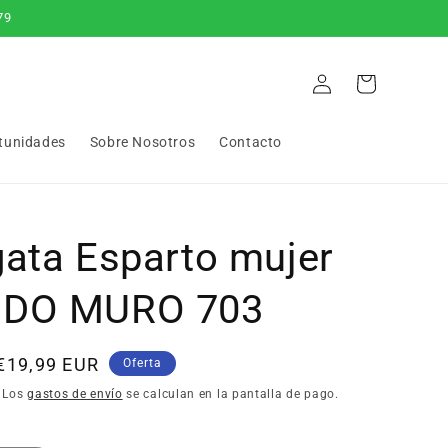
79
Iniciar
Carrito
sesión
tunidades
Sobre Nosotros
Contacto
gata Esparto mujer
IDO MURO 703
Precio
€19,99 EUR
Oferta
de
. Los
gastos de envío
se calculan en la pantalla de pago.
oferta