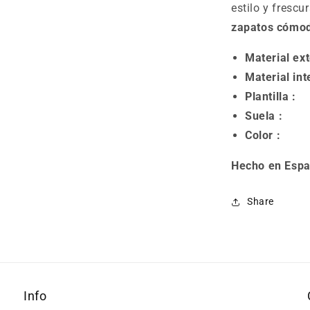
estilo y frescu
zapatos cómo
Material ext
Material inte
Plantilla :
Suela :
Ca
Colo
Hecho en Esp
Share
Info