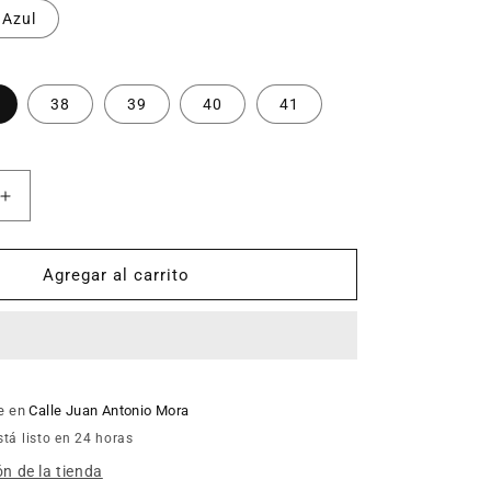
Azul
38
39
40
41
Aumentar
cantidad
para
Alpargata
Agregar al carrito
Esparto
mujer
GARRIDO
MURO
703
le en
Calle Juan Antonio Mora
tá listo en 24 horas
n de la tienda