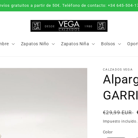
nvíos gratuitos a partir de 50€. Teléfono de contacto: +34 645-504-1
mbre
Zapatos Niño
Zapatos Niña
Bolsos
Opor
CALZADOS VEGA
Alpar
GARR
Precio
€29,99 EUR
habitual
Impuesto incluido
Color