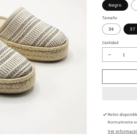
Negro
Tamaño
36
37
Cantidad
Reducir
cantidad
para
Alpargata
Esparto
mujer
GARRIDO
MURO
703
Retiro disponib
Normalmente es
Ver informació