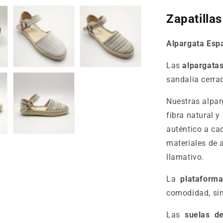
Zapatill
Alpargata Es
Las
alpargata
sandalia cerrad
Nuestras alpa
fibra natural y
auténtico a ca
materiales de 
llamativo.
La
plataforma
comodidad, sin
Las
suelas
de