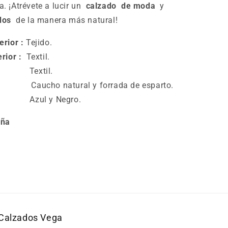
ra. ¡Atrévete a lucir un
calzado
de moda
y
dos
de la manera más natural!
erior :
Tejido.
rior :
Textil.
Textil.
ucho natural y forrada de esparto.
r :
Azul y Negro.
aña
Calzados Vega