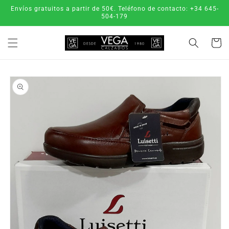
Ir
Envíos gratuitos a partir de 50€. Teléfono de contacto: +34 645-
directamente
504-179
al contenido
Carrito
Ir
directamente
a la
información
del producto