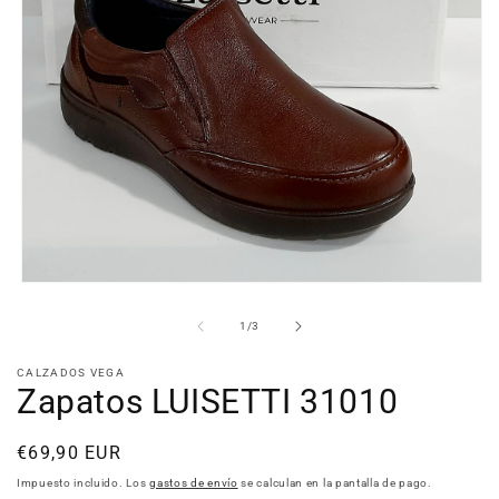
Abrir
elemento
multimedia
de
1
/
3
1
en
una
CALZADOS VEGA
ventana
Zapatos LUISETTI 31010
modal
Precio
€69,90 EUR
habitual
Impuesto incluido. Los
gastos de envío
se calculan en la pantalla de pago.