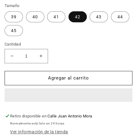
Tamaño
39
40
41
42
43
44
45
Cantidad
Reducir
Aumentar
cantidad
cantidad
para
para
Zapatos
Zapatos
Agregar al carrito
LUISETTI
LUISETTI
31010
31010
Retiro disponible en
Calle Juan Antonio Mora
Normalmente está listo en 24 horas
Ver información de la tienda