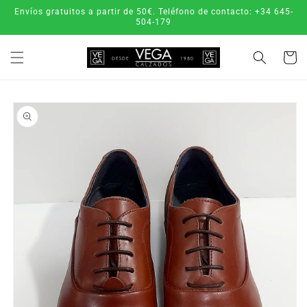
Ir
Envíos gratuitos a partir de 50€. Teléfono de contacto: +34 645-
directamente
504-179
al contenido
Carrito
Ir
directamente
a la
información
del producto