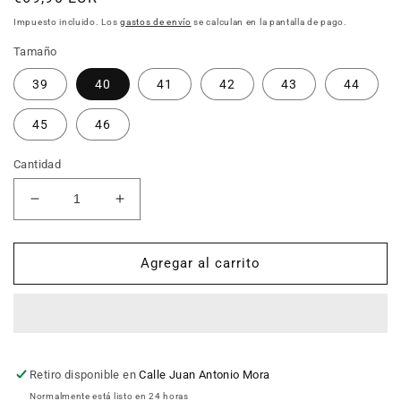
habitual
Impuesto incluido. Los
gastos de envío
se calculan en la pantalla de pago.
Tamaño
39
40
41
42
43
44
45
46
Cantidad
Reducir
Aumentar
cantidad
cantidad
para
para
Zapatos
Zapatos
Agregar al carrito
ESPIEL
ESPIEL
24H
24H
E3986.2
E3986.2
Cuero
Cuero
Retiro disponible en
Calle Juan Antonio Mora
Normalmente está listo en 24 horas