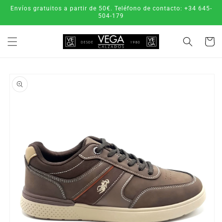
Ir
Envíos gratuitos a partir de 50€. Teléfono de contacto: +34 645-
directamente
504-179
al contenido
Carrito
Ir
directamente
a la
información
del producto