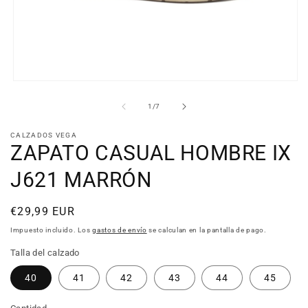
Abrir
elemento
multimedia
de
1
/
7
1
en
CALZADOS VEGA
una
ZAPATO CASUAL HOMBRE IX
ventana
modal
J621 MARRÓN
Precio
€29,99 EUR
habitual
Impuesto incluido. Los
gastos de envío
se calculan en la pantalla de pago.
Talla del calzado
40
41
42
43
44
45