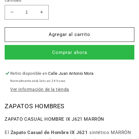
Cantidad
Reducir
Aumentar
cantidad
cantidad
para
para
ZAPATO
ZAPATO
Agregar al carrito
CASUAL
CASUAL
HOMBRE
HOMBRE
Comprar ahora
IX
IX
J621
J621
MARRÓN
MARRÓN
Retiro disponible en
Calle Juan Antonio Mora
Normalmente está listo en 24 horas
Ver información de la tienda
ZAPATOS HOMBRES
ZAPATO CASUAL HOMBRE IX J621 MARRÓN
El
Zapato Casual de Hombre IX J621
sintético MARRÓN