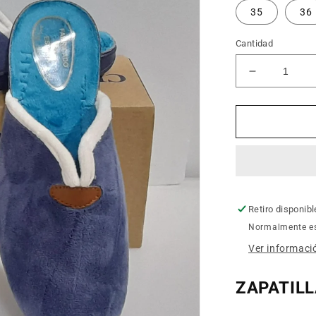
35
36
Cantidad
Reducir
cantidad
para
Zapatillas
mujer
CUMBRES
22508
Retiro disponib
Normalmente es
Ver informació
ZAPATIL