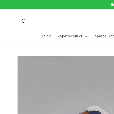
Ir
E
directamente
al contenido
Inicio
Zapatos Mujer
Zapatos Ho
Ir
directamente
a la
información
del producto