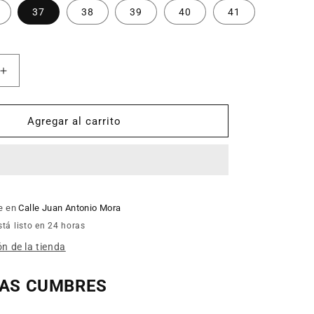
37
38
39
40
41
Aumentar
cantidad
para
Zapatillas
Agregar al carrito
mujer
CUMBRES
22508
le en
Calle Juan Antonio Mora
tá listo en 24 horas
n de la tienda
LAS CUMBRES