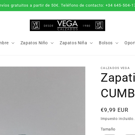
nvíos gratuitos a partir de 50€. Teléfono de contacto: +34 645-504-1
mbre
Zapatos Niño
Zapatos Niña
Bolsos
Opor
CALZADOS VEGA
Zapati
CUMB
Precio
€9,99 EUR
habitual
Impuesto incluido
Tamaño