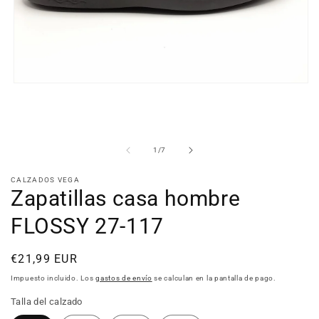
Abrir
elemento
multimedia
1
en
una
de
1
/
7
ventana
modal
CALZADOS VEGA
Zapatillas casa hombre
FLOSSY 27-117
Precio
€21,99 EUR
habitual
Impuesto incluido. Los
gastos de envío
se calculan en la pantalla de pago.
Talla del calzado