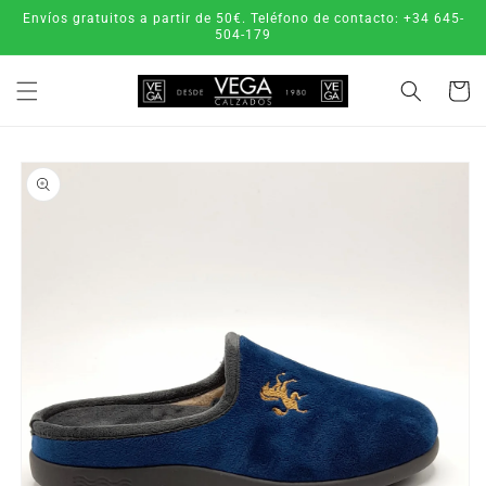
Ir
Envíos gratuitos a partir de 50€. Teléfono de contacto: +34 645-
directamente
504-179
al contenido
Carrito
Ir
directamente
a la
información
del producto