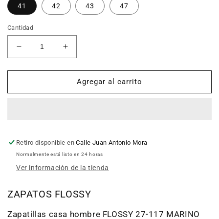
41
42
43
47
Cantidad
Reducir
Aumentar
cantidad
cantidad
para
para
Zapatillas
Zapatillas
Agregar al carrito
casa
casa
hombre
hombre
FLOSSY
FLOSSY
27-
27-
117
117
Retiro disponible en
Calle Juan Antonio Mora
Normalmente está listo en 24 horas
Ver información de la tienda
ZAPATOS FLOSSY
Zapatillas casa hombre FLOSSY 27-117 MARINO