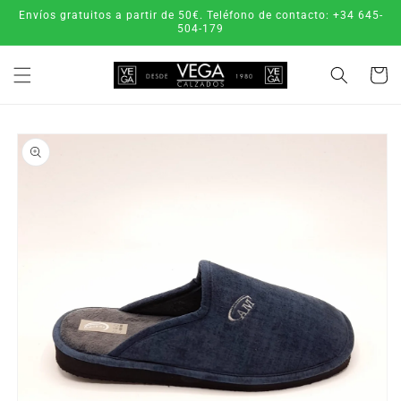
Ir
Envíos gratuitos a partir de 50€. Teléfono de contacto: +34 645-
directamente
504-179
al contenido
Carrito
Ir
directamente
a la
información
del producto