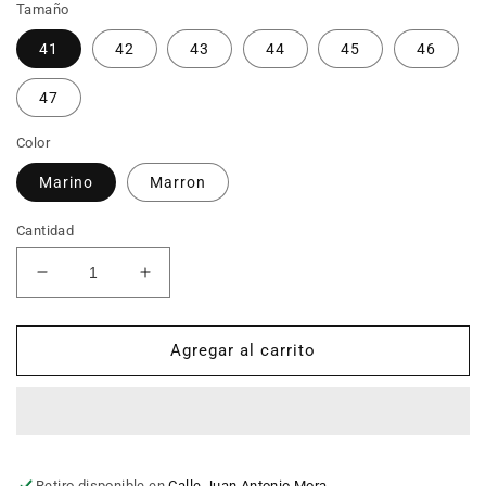
Tamaño
41
42
43
44
45
46
47
Color
Marino
Marron
Cantidad
Reducir
Aumentar
cantidad
cantidad
para
para
Zapatillas
Zapatillas
Agregar al carrito
casa
casa
hombre
hombre
AMOROS
AMOROS
308-
308-
102
102
Retiro disponible en
Calle Juan Antonio Mora