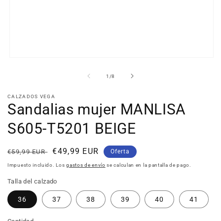
Abrir
elemento
multimedia
de
1
/
8
1
en
CALZADOS VEGA
una
Sandalias mujer MANLISA
ventana
modal
S605-T5201 BEIGE
Precio
Precio
€49,99 EUR
€59,99 EUR
Oferta
habitual
de
Impuesto incluido. Los
gastos de envío
se calculan en la pantalla de pago.
oferta
Talla del calzado
36
37
38
39
40
41