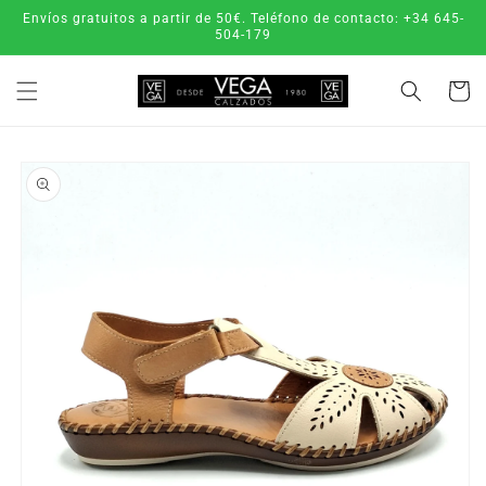
Ir
Envíos gratuitos a partir de 50€. Teléfono de contacto: +34 645-
directamente
504-179
al contenido
Carrito
Ir
directamente
a la
información
del producto