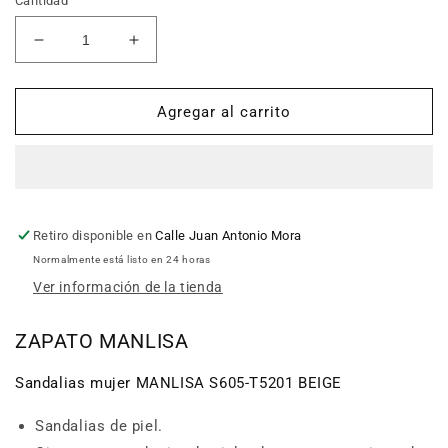
Cantidad
Reducir
Aumentar
cantidad
cantidad
para
para
Sandalias
Sandalias
Agregar al carrito
mujer
mujer
MANLISA
MANLISA
S605-
S605-
T5201
T5201
BEIGE
BEIGE
Retiro disponible en
Calle Juan Antonio Mora
Normalmente está listo en 24 horas
Ver información de la tienda
ZAPATO MANLISA
Sandalias mujer MANLISA S605-T5201 BEIGE
Sandalias de piel.