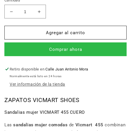
Cantidad
Reducir
Aumentar
cantidad
cantidad
para
para
Sandalias
Sandalias
Agregar al carrito
mujer
mujer
VICMART
VICMART
Comprar ahora
455
455
CUERO
CUERO
Retiro disponible en
Calle Juan Antonio Mora
Normalmente está listo en 24 horas
Ver información de la tienda
ZAPATOS VICMART SHOES
Sandalias mujer VICMART 455 CUERO
Las
sandalias mujer comodas
de
Vicmart 455
combinan