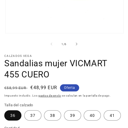
Abrir
elemento
multimedia
de
1
/
6
1
en
CALZADOS VEGA
una
Sandalias mujer VICMART
ventana
modal
455 CUERO
Precio
Precio
€48,99 EUR
€58,99 EUR
Oferta
habitual
de
Impuesto incluido. Los
gastos de envío
se calculan en la pantalla de pago.
oferta
Talla del calzado
36
37
38
39
40
41