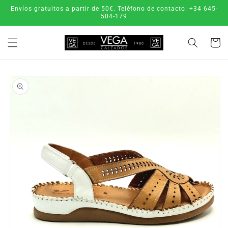
Ir
Envíos gratuitos a partir de 50€. Teléfono de contacto: +34 645-
directamente
504-179
al contenido
Carrito
Ir
directamente
a la
información
del producto