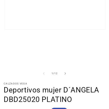
Abrir
elemento
multimedia
1
en
una
ventana
modal
de
1
/
12
CALZADOS VEGA
Deportivos mujer D´ANGELA
DBD25020 PLATINO