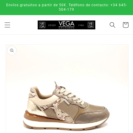
Ir
Envíos gratuitos a partir de 50€. Teléfono de contacto: +34 645-
directamente
504-179
al contenido
Carrito
Ir
directamente
a la
información
del producto