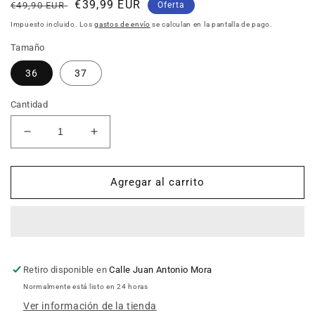
Precio
Precio
€39,99 EUR
€49,90 EUR
Oferta
habitual
de
Impuesto incluido. Los
gastos de envío
se calculan en la pantalla de pago.
oferta
Tamaño
36
37
Cantidad
Reducir
Aumentar
cantidad
cantidad
para
para
Deportivos
Deportivos
Agregar al carrito
mujer
mujer
D
D
´ANGELA
´ANGELA
DBD25020
DBD25020
PLATINO
PLATINO
Retiro disponible en
Calle Juan Antonio Mora
Normalmente está listo en 24 horas
Ver información de la tienda