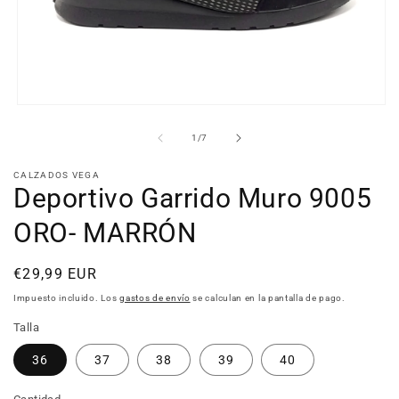
Abrir
elemento
multimedia
de
1
/
7
1
en
CALZADOS VEGA
una
Deportivo Garrido Muro 9005
ventana
modal
ORO- MARRÓN
Precio
€29,99 EUR
habitual
Impuesto incluido. Los
gastos de envío
se calculan en la pantalla de pago.
Talla
36
37
38
39
40