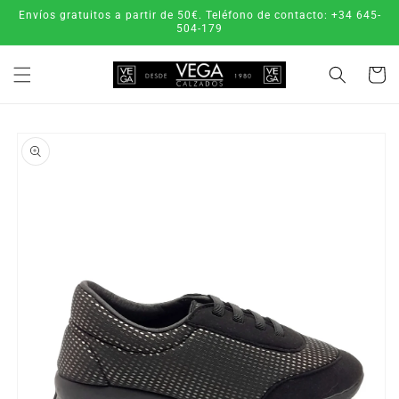
Ir
Envíos gratuitos a partir de 50€. Teléfono de contacto: +34 645-
directamente
504-179
al contenido
Carrito
Ir
directamente
a la
información
del producto