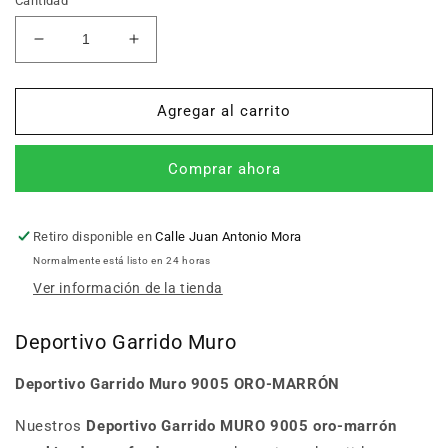
Cantidad
Reducir
Aumentar
cantidad
cantidad
para
para
Deportivo
Deportivo
Agregar al carrito
Garrido
Garrido
Muro
Muro
Comprar ahora
9005
9005
ORO-
ORO-
MARRÓN
MARRÓN
Retiro disponible en
Calle Juan Antonio Mora
Normalmente está listo en 24 horas
Ver información de la tienda
Deportivo Garrido Muro
Deportivo Garrido Muro 9005 ORO-MARRÓN
Nuestros
Deportivo Garrido
MURO 9005 oro-marrón