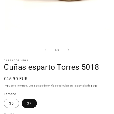
Abrir
elemento
multimedia
1
en
de
1
/
8
una
ventana
modal
CALZADOS VEGA
Cuñas esparto Torres 5018
Precio
€45,90 EUR
habitual
Impuesto incluido. Los
gastos de envío
se calculan en la pantalla de pago.
Tamaño
35
37