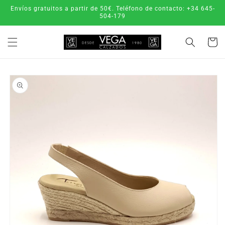
Ir
Envíos gratuitos a partir de 50€. Teléfono de contacto: +34 645-
directamente
504-179
al contenido
Carrito
Ir
directamente
a la
información
del producto