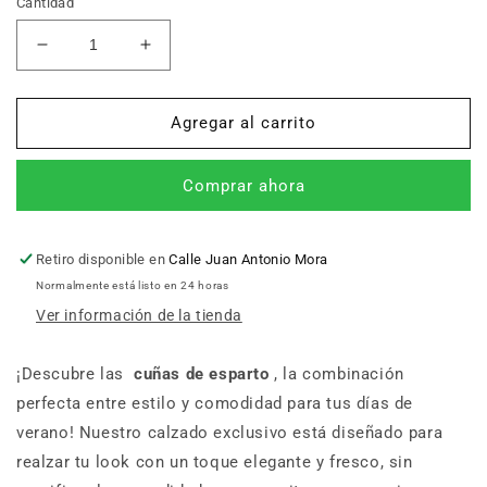
Cantidad
Reducir
Aumentar
cantidad
cantidad
para
para
Cuñas
Cuñas
Agregar al carrito
esparto
esparto
Torres
Torres
Comprar ahora
5018
5018
Retiro disponible en
Calle Juan Antonio Mora
Normalmente está listo en 24 horas
Ver información de la tienda
¡Descubre las
cuñas de esparto
, la combinación
perfecta entre estilo y comodidad para tus días de
verano! Nuestro calzado exclusivo está diseñado para
realzar tu look con un toque elegante y fresco, sin