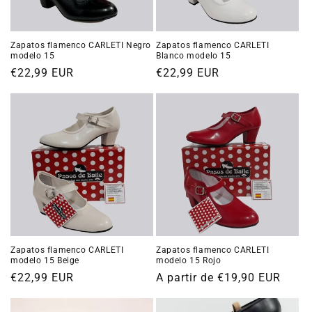
n
:
Zapatos flamenco CARLETI Negro
Zapatos flamenco CARLETI
modelo 15
Blanco modelo 15
Precio
€22,99 EUR
Precio
€22,99 EUR
habitual
habitual
Zapatos flamenco CARLETI
Zapatos flamenco CARLETI
modelo 15 Beige
modelo 15 Rojo
Precio
€22,99 EUR
Precio
A partir de €19,90 EUR
habitual
habitual